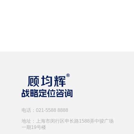
电话：021-5588 8888
地址：上海市闵行区申长路1588弄中骏广场
一期19号楼