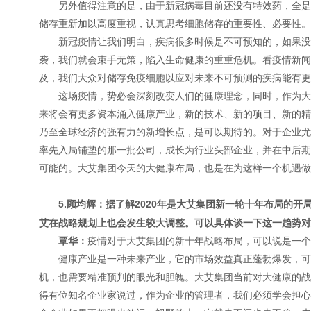
另外值得注意的是，由于新冠病毒目前还没有特效药，全是
储存重新加以高度重视，认真思考细胞储存的重要性、必要性。
新冠疫情让我们明白，疾病很多时候是不可预知的，如果没
袭，我们就会束手无策，陷入生命健康的重重危机。看疫情新闻
及，我们大众对储存免疫细胞以应对未来不可预测的疾病能有更
这场疫情，势必会深刻改变人们的健康理念，同时，作为大
来将会有更多资本涌入健康产业，新的技术、新的项目、新的精
乃至全球经济的强有力的新增长点，是可以期待的。对于企业尤
率先入局铺垫的那一批公司，成长为行业头部企业，并在中后期
可能的。大艾集团今天的大健康布局，也是在为这样一个机遇做
5.顾均辉：据了解2020年是大艾集团新一轮十年布局的
艾在战略规划上也会发生较大调整。可以具体谈一下这一趋势对
覃华：
疫情对于大艾集团的新十年战略布局，可以说是一个
健康产业是一种未来产业，它的市场效益真正蓬勃爆发，可
机，也需要精准预判的眼光和胆魄。大艾集团当前对大健康的战
得有位知名企业家说过，作为企业的管理者，我们必须学会担心