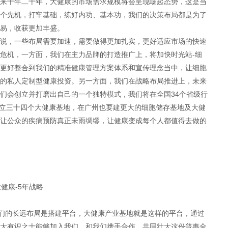
来十年二十年，大健康的市场需求规模将会呈现崛起态势，这是当
个先机，打牢基础，练好内功、基本功，我们的决策布局都是为了
易，收获更加丰盛。
说，一些布局需要加速，需要做得更加扎实，更好适应市场的快速
危机，一方面，我们在主力品牌的打造推广上，将加快时光站-细
更好整合到我们的精准健康管理方案体系和宣传理念当中，让细胞
的私人定制型健康投资。另一方面，我们在战略布局推进上，未来
们会创立并打磨出自己的一个独特模式，我们将在全国34个省级行
建立三十四个大健康基地，在广州也要建更大的细胞储存基地及大健
让公众的疾病预防真正未雨绸缪，让健康变成每个人都值得去做的
健康-5年战略
我们的长远布局是搭建平台，大健康产业基地就是这样的平台，通过
大有识之士能够加入我们，和我们携手合作，共同壮大这份普惠全