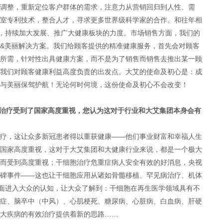
调整，重新定位客户群体的需求，注意力从营销回归到人性、需
室专利技术，整合人才，寻求更多世界级科学家的合作。和往年相
”，持续加大发展、推广大健康板块的力度。市场销售方面，我们的
&美丽解决方案。我们给顾客提供的精准健康服务，首先会对顾客
所需，针对性出具健康方案，而不是为了销售而销售去推出某一顾
我们对顾客健康利益高度负责的出发点。大艾的使命及初心是：成
康与美丽保驾护航！无论何时何境，这份使命及初心不会改变！
症治疗受到了国家高度重视，您认为这对于行业和大艾集团本身会有
疗，这让众多新冠患者得以重获健康——他们事业财富和幸福人生
国家高度重视，这对于大艾集团和大健康行业来说，都是一个极大
而受到高度重视；干细胞治疗危重症病人安全有效的好消息，央视
碑事件——这也让干细胞应用从诸如骨髓移植、罕见病治疗、机体
全面进入大众的认知，让大众了解到：干细胞在再生医学领域具有不
症、脑卒中（中风）、心肌梗死、糖尿病、心脏病、白血病、肝硬
大疾病的有效治疗提供着新的思路……