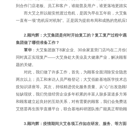
到合作门店老板、员工和客户，谁能普及用户，谁更落地更踏实
而大艾之所以能安然渡过危机，是因为早在五年前，大艾集
一直有一项“危机应对机制”。正是因为提前布局和成熟的危机
2
.顾均辉：大艾集团是何时开始复工的？复工复产过程中
集团做了哪些准备工作？
覃华
：大艾集团旗下8家企业、30余家直营门店均在二月
同时真正实现复产——大艾身处大美业及大健康产业，解决顾客
题的关键。
对此，我们做了许多工作，首先，为顾客全面消除安全隐患
两次以上；员工和来访人员严格登记；大艾佰龄基地医学技术总
疫知识讲座等。其次，持续精进优化服务质量、从“心”出发急
短缺现状，我们凭借经营企业多年积累的丰富人脉多渠道多方筹
和顾客建立起良好的互助关系，对有需要的顾客，我们会免费送
艾慈荟再生医学直播平台，联合基地科研团队推广能真正帮助顾
3
.顾均辉：疫情期间
大艾
各项工作如在研发、服务、等方面