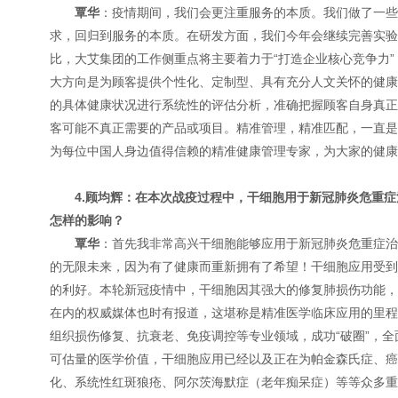
覃华
：疫情期间，我们会更注重服务的本质。我们做了一些
求，回归到服务的本质。在研发方面，我们今年会继续完善实验
比，大艾集团的工作侧重点将主要着力于“打造企业核心竞争力
大方向是为顾客提供个性化、定制型、具有充分人文关怀的健康
的具体健康状况进行系统性的评估分析，准确把握顾客自身真正
客可能不真正需要的产品或项目。精准管理，精准匹配，一直是
为每位中国人身边值得信赖的精准健康管理专家，为大家的健
4.顾均辉：在本次战疫过程中，干细胞用于新冠肺炎危重
怎样的影响？
覃华
：首先我非常高兴干细胞能够应用于新冠肺炎危重症治
的无限未来，因为有了健康而重新拥有了希望！干细胞应用受到
的利好。本轮新冠疫情中，干细胞因其强大的修复肺损伤功能，
在内的权威媒体也时有报道，这堪称是精准医学临床应用的里程
组织损伤修复、抗衰老、免疫调控等专业领域，成功“破圈”，
可估量的医学价值，干细胞应用已经以及正在为帕金森氏症、癌
化、系统性红斑狼疮、阿尔茨海默症（老年痴呆症）等等众多重