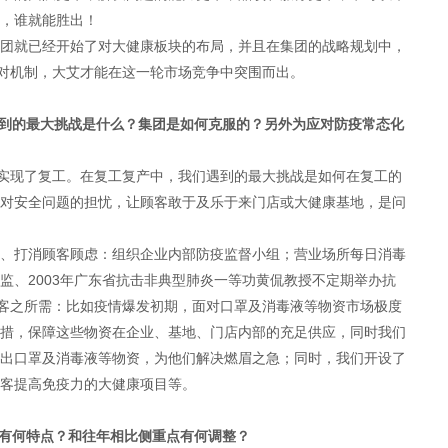
，谁就能胜出！
团就已经开始了对大健康板块的布局，并且在集团的战略规划中，
应对机制，大艾才能在这一轮市场竞争中突围而出。
遇到的最大挑战是什么？集团是如何克服的？另外为应对防疫常态化
份实现了复工。在复工复产中，我们遇到的最大挑战是如何在复工的
对安全问题的担忧，让顾客敢于及乐于来门店或大健康基地，是问
、打消顾客顾虑：组织企业内部防疫监督小组；营业场所每日消毒
监、2003年广东省抗击非典型肺炎一等功黄侃教授不定期举办抗
顾客之所需：比如疫情爆发初期，面对口罩及消毒液等物资市场极度
措，保障这些物资在企业、基地、门店内部的充足供应，同时我们
出口罩及消毒液等物资，为他们解决燃眉之急；同时，我们开设了
客提高免疫力的大健康项目等。
有何特点？和往年相比侧重点有何调整？